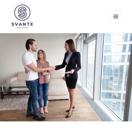
MENY
OCH
Svante Weyler
WIDGETS