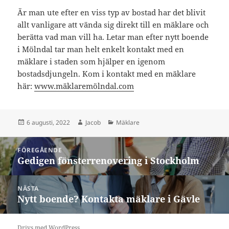
Är man ute efter en viss typ av bostad har det blivit
allt vanligare att vända sig direkt till en mäklare och
berätta vad man vill ha. Letar man efter nytt boende
i Mölndal tar man helt enkelt kontakt med en
mäklare i staden som hjälper en igenom
bostadsdjungeln. Kom i kontakt med en mäklare
här:
www.mäklaremölndal.com
Postat
Författare
Kategorier
6 augusti, 2022
Jacob
Mäklare
Inläggsnavigering
FÖREGÅENDE
Gedigen fönsterrenovering i Stockholm
Föregående
inlägg:
NÄSTA
Nytt boende? Kontakta mäklare i Gävle
Nästa
inlägg:
Drivs med WordPress