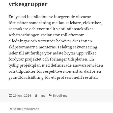
yrkesgrupper
En lyckad installation av integrerade vitvaror
förutsätter samordning mellan snickare, elektriker,
rörmokare och eventuellt ventilationstekniker.
Arbetsordningen spelar stor roll eftersom
elledningar och vattenrör behöver dras innan
skåpstommarna monteras. Felaktig sekvensering
leder till att färdiga ytor måste brytas upp, vilket
fördyrar projektet och förlänger tidsplanen. En
tydlig projektplan med definierade ansvarsområden
och tidpunkter för respektive moment är därför en
grundförutsättning för ett professionellt resultat.
Postat
Författare
Kategorier
29 juni, 2026
hans
Byggfirma
Drivs med WordPress