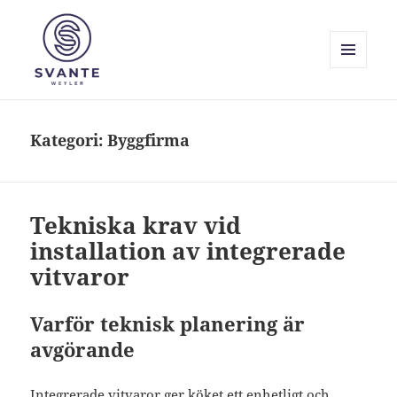
MENY
OCH
Svante Weyler
WIDGETS
Kategori:
Byggfirma
Tekniska krav vid
installation av integrerade
vitvaror
Varför teknisk planering är
avgörande
Integrerade vitvaror ger köket ett enhetligt och