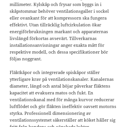
millimeter. Kylskåp och frysar som byggs in i
skåpstommar behöver ventilationsgaller i sockel
eller ovankant för att kompressorn ska fungera
effektivt. Utan tillräcklig luftcirkulation ökar
energiförbrukningen markant och apparaternas
livslängd förkortas avsevärt. Tillverkarnas
installationsanvisningar anger exakta mått för
respektive modell, och dessa specifikationer bör
följas noggrant.
Fläktkåpor och integrerade spiskåpor ställer
ytterligare krav på ventilationskanaler. Kanalernas
diameter, längd och antal böjar påverkar fläktens
kapacitet att evakuera matos och fukt. En
ventilationskanal med för många kurvor reducerar
luftflödet och gör fläkten ineffektiv oavsett motorns
styrka. Professionell dimensionering av
ventilationssystemet säkerställer att köket håller sig
fritt från kondens och oönskade lukter.