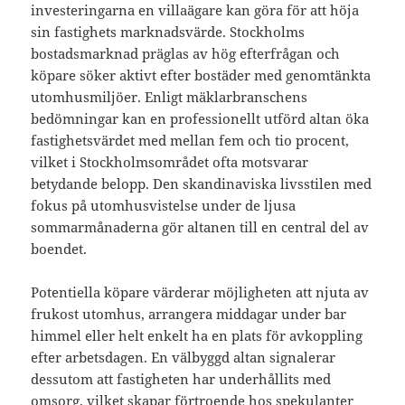
investeringarna en villaägare kan göra för att höja
sin fastighets marknadsvärde. Stockholms
bostadsmarknad präglas av hög efterfrågan och
köpare söker aktivt efter bostäder med genomtänkta
utomhusmiljöer. Enligt mäklarbranschens
bedömningar kan en professionellt utförd altan öka
fastighetsvärdet med mellan fem och tio procent,
vilket i Stockholmsområdet ofta motsvarar
betydande belopp. Den skandinaviska livsstilen med
fokus på utomhusvistelse under de ljusa
sommarmånaderna gör altanen till en central del av
boendet.
Potentiella köpare värderar möjligheten att njuta av
frukost utomhus, arrangera middagar under bar
himmel eller helt enkelt ha en plats för avkoppling
efter arbetsdagen. En välbyggd altan signalerar
dessutom att fastigheten har underhållits med
omsorg, vilket skapar förtroende hos spekulanter