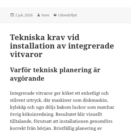
Postat
Författare
Kategorier
2 juli, 2026
hans
Utlandsflytt
Tekniska krav vid
installation av integrerade
vitvaror
Varför teknisk planering är
avgörande
Integrerade vitvaror ger köket ett enhetligt och
stilrent uttryck, där maskiner som diskmaskin,
kylskåp och ugn döljs bakom luckor som matchar
övrig köksinredning. Resultatet blir visuellt
tilltalande, förutsatt att installationen genomförs
korrekt från början. Bristfällig planering av