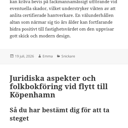
kan kräva bevis på fackmannamässigt utförande vid
eventuella skador, vilket understryker vikten av att
anlita certifierade hantverkare. En välunderhållen
altan som närmar sig tio års ålder kan fortfarande
bidra positivt till fastighetsvärdet om den uppvisar
gott skick och modern design.
Postat
Författare
Kategorier
19 juli, 2026
Emma
Snickare
Juridiska aspekter och
folkbokföring vid flytt till
Köpenhamn
Så du har bestämt dig för att ta
steget