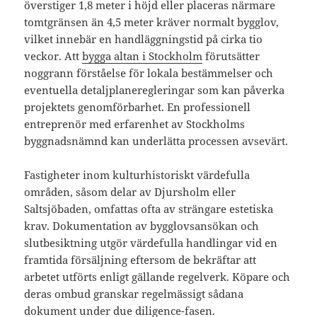
överstiger 1,8 meter i höjd eller placeras närmare
tomtgränsen än 4,5 meter kräver normalt bygglov,
vilket innebär en handläggningstid på cirka tio
veckor. Att
bygga altan i Stockholm
förutsätter
noggrann förståelse för lokala bestämmelser och
eventuella detaljplaneregleringar som kan påverka
projektets genomförbarhet. En professionell
entreprenör med erfarenhet av Stockholms
byggnadsnämnd kan underlätta processen avsevärt.
Fastigheter inom kulturhistoriskt värdefulla
områden, såsom delar av Djursholm eller
Saltsjöbaden, omfattas ofta av strängare estetiska
krav. Dokumentation av bygglovsansökan och
slutbesiktning utgör värdefulla handlingar vid en
framtida försäljning eftersom de bekräftar att
arbetet utförts enligt gällande regelverk. Köpare och
deras ombud granskar regelmässigt sådana
dokument under due diligence-fasen.