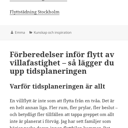
Flyttstädning Stockholm
Författare
Kategorier
Emma
Kunskap och inspiration
Förberedelser inför flytt av
villafastighet – så lägger du
upp tidsplaneringen
Varför tidsplaneringen är allt
En villflytt är inte som att flytta från en tvåa. Det är
en helt annan liga. Fler rum, fler prylar, fler beslut –
och betydligt fler tillfällen att tappa greppet om allt
inte är planerat i förväg. Jag har sett familjer som
börjar packa dagen innan flyttbilen kommer. Det