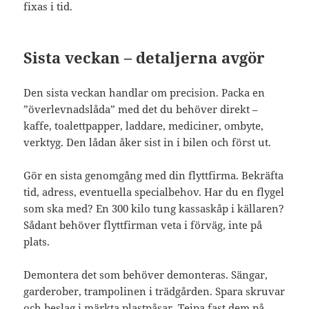
fixas i tid.
Sista veckan – detaljerna avgör
Den sista veckan handlar om precision. Packa en
”överlevnadslåda” med det du behöver direkt –
kaffe, toalettpapper, laddare, mediciner, ombyte,
verktyg. Den lådan åker sist in i bilen och först ut.
Gör en sista genomgång med din flyttfirma. Bekräfta
tid, adress, eventuella specialbehov. Har du en flygel
som ska med? En 300 kilo tung kassaskåp i källaren?
Sådant behöver flyttfirman veta i förväg, inte på
plats.
Demontera det som behöver demonteras. Sängar,
garderober, trampolinen i trädgården. Spara skruvar
och beslag i märkta plastpåsar. Tejpa fast dem på