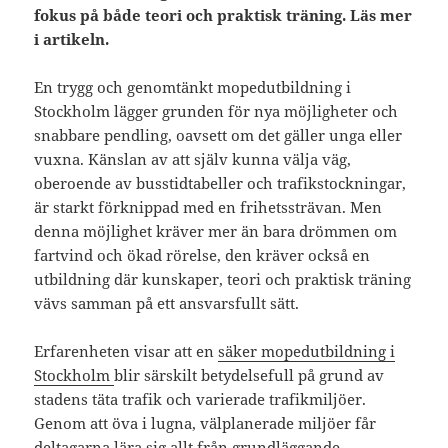
fokus på både teori och praktisk träning. Läs mer
i artikeln.
En trygg och genomtänkt mopedutbildning i
Stockholm lägger grunden för nya möjligheter och
snabbare pendling, oavsett om det gäller unga eller
vuxna. Känslan av att själv kunna välja väg,
oberoende av busstidtabeller och trafikstockningar,
är starkt förknippad med en frihetssträvan. Men
denna möjlighet kräver mer än bara drömmen om
fartvind och ökad rörelse, den kräver också en
utbildning där kunskaper, teori och praktisk träning
vävs samman på ett ansvarsfullt sätt.
Erfarenheten visar att en
säker mopedutbildning i
Stockholm
blir särskilt betydelsefull på grund av
stadens täta trafik och varierade trafikmiljöer.
Genom att öva i lugna, välplanerade miljöer får
deltagarna lära sig allt från grundläggande