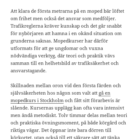
Att klara de första metrarna på en moped bär löftet
om frihet men också det ansvar som medföljer.
Trafikreglerna kräver kunskap och det går snabbt
för nybörjaren att hamna i en okänd situation om
grunderna saknas. Mopedkurser har därför
utformats för att ge ungdomar och vuxna
nödvändiga verktyg, där teori och praktik vävs
samman till en helhetsbild av trafiksäkerhet och
ansvarstagande.
Skillnaden mellan oron vid den första färden och
självsäkerheten hos någon som valt att
gå en
mopedkurs i Stockholm
och fått sitt förarbevis är
slående. Kursernas upplägg kan ofta vara intensivt
men ändå metodiskt. Tolv timmar delas mellan teori
och praktiska övningsmoment, på både körgård och
riktiga vägar. Det öppnar inte bara dörren till
körkortet, utan också till ett säkrare sätt att tänka