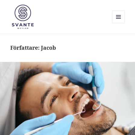
MENY
OCH
Svante Weyler
WIDGETS
Författare:
Jacob