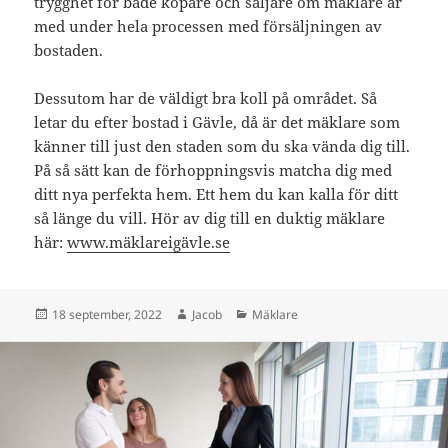
trygghet för både köpare och säljare om mäklare är
med under hela processen med försäljningen av
bostaden.
Dessutom har de väldigt bra koll på området. Så
letar du efter bostad i Gävle, då är det mäklare som
känner till just den staden som du ska vända dig till.
På så sätt kan de förhoppningsvis matcha dig med
ditt nya perfekta hem. Ett hem du kan kalla för ditt
så länge du vill. Hör av dig till en duktig mäklare
här:
www.mäklareigävle.se
Postat
Författare
Kategorier
18 september, 2022
Jacob
Mäklare