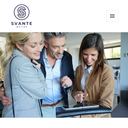
MENY
OCH
Svante Weyler
WIDGETS