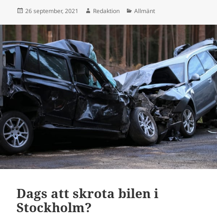
Postat
Författare
Kategorier
26 september, 2021
Redaktion
Allmänt
Dags att skrota bilen i
Stockholm?