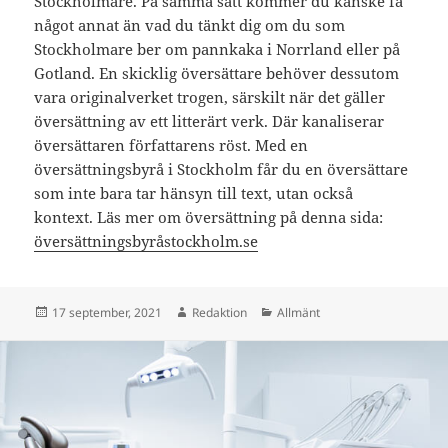
Stockholmare. På samma sätt kommer du kanske få
något annat än vad du tänkt dig om du som
Stockholmare ber om pannkaka i Norrland eller på
Gotland. En skicklig översättare behöver dessutom
vara originalverket trogen, särskilt när det gäller
översättning av ett litterärt verk. Där kanaliserar
översättaren författarens röst. Med en
översättningsbyrå i Stockholm får du en översättare
som inte bara tar hänsyn till text, utan också
kontext. Läs mer om översättning på denna sida:
översättningsbyråstockholm.se
Postat
Författare
Kategorier
17 september, 2021
Redaktion
Allmänt