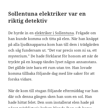
Sollentuna elektriker var en
riktig detektiv
De hyrde in en
elektriker i Sollentuna
. Frågade om
han kunde komma och titta på elen. När han knäppt
på alla ljudknapparna kom han till dem i trädgården
och såg fundersam ut. “Det var precis som ni sa, ett
mysterium.” De hade förklarat för honom att när de
tryckte på en knapp tändes lyset någon annanstans.
Det gällde inte bara ett rum utan tre. Han lovade
komma tillbaka följande dag med lite saker för att
forska vidare.
När de kom till stugan följande eftermiddag var han
där och denna gången sken han som en sol. Han
hade hittat felet. Den som installerat elen hade på
något märkligt vis lyckats blanda ihop och korsa