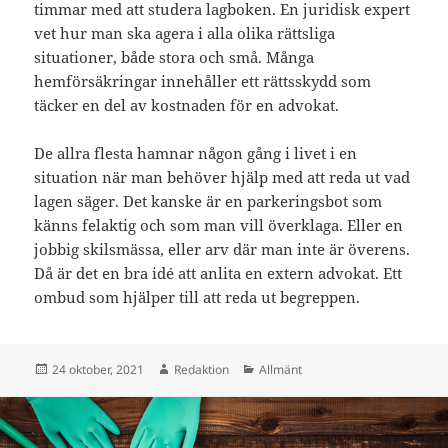
timmar med att studera lagboken. En juridisk expert
vet hur man ska agera i alla olika rättsliga
situationer, både stora och små. Många
hemförsäkringar innehåller ett rättsskydd som
täcker en del av kostnaden för en advokat.
De allra flesta hamnar någon gång i livet i en
situation när man behöver hjälp med att reda ut vad
lagen säger. Det kanske är en parkeringsbot som
känns felaktig och som man vill överklaga. Eller en
jobbig skilsmässa, eller arv där man inte är överens.
Då är det en bra idé att anlita en extern advokat. Ett
ombud som hjälper till att reda ut begreppen.
Postat
Författare
Kategorier
24 oktober, 2021
Redaktion
Allmänt