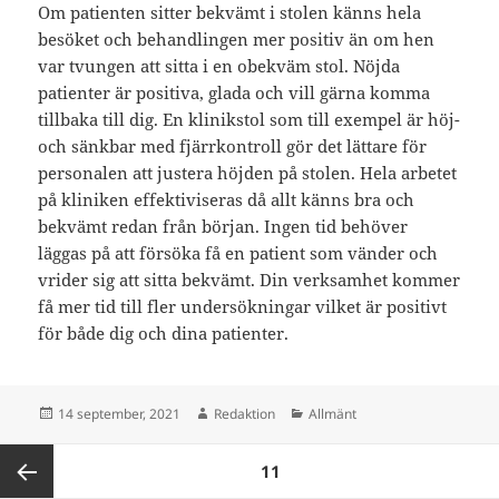
Om patienten sitter bekvämt i stolen känns hela
besöket och behandlingen mer positiv än om hen
var tvungen att sitta i en obekväm stol. Nöjda
patienter är positiva, glada och vill gärna komma
tillbaka till dig. En klinikstol som till exempel är höj-
och sänkbar med fjärrkontroll gör det lättare för
personalen att justera höjden på stolen. Hela arbetet
på kliniken effektiviseras då allt känns bra och
bekvämt redan från början. Ingen tid behöver
läggas på att försöka få en patient som vänder och
vrider sig att sitta bekvämt. Din verksamhet kommer
få mer tid till fler undersökningar vilket är positivt
för både dig och dina patienter.
Postat
Författare
Kategorier
14 september, 2021
Redaktion
Allmänt
Inläggsnavigering
SIDA
11