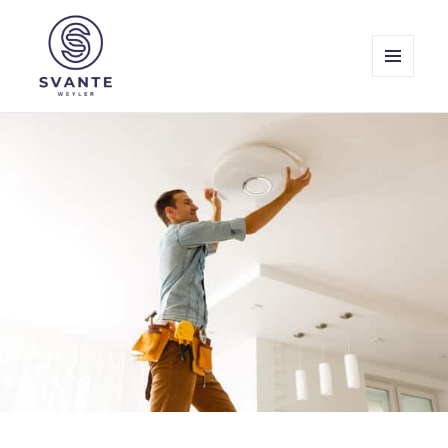
MENY
OCH
Svante Weyler
WIDGETS