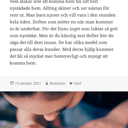
Vem älskar inte att komma hem till sitt helt
nystädade hem. Allting skiner och ser nästan för
rent ut. Man bara njuter och vill vara i den stunden
hela tiden. Doften som möter en när man kommer
in är underbar. För det finns inget som luktar så gott
som nystädat. Men är du känslig mot dofter bör du
säga det till dem innan. De har olika medel som
passar alla deras kunder. Med deras hjälp kommer
det bli så mycket mer hemtrevligt och mysigt att
komma hem.
Postat
Författare
Kategorier
15 oktober, 2021
Redaktion
Städ