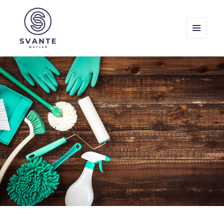
MENY
OCH
Svante Weyler
WIDGETS