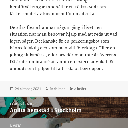
hemförsäkringar innehåller ett rättsskydd som
täcker en del av kostnaden för en advokat.
De allra flesta hamnar någon gång i livet i en
situation när man behöver hjälp med att reda ut vad
lagen säger. Det kanske är en parkeringsbot som
känns felaktig och som man vill överklaga. Eller en
jobbig skilsmässa, eller arv där man inte är överens.
Då är det en bra idé att anlita en extern advokat. Ett
ombud som hjälper till att reda ut begreppen.
Postat
Författare
Kategorier
24 oktober, 2021
Redaktion
Allmänt
Inläggsnavigering
FÖREGÅENDE
Anlita hemstäd i Stockholm
Föregående
inlägg:
NÄSTA