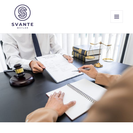
MENY
OCH
Svante Weyler
WIDGETS