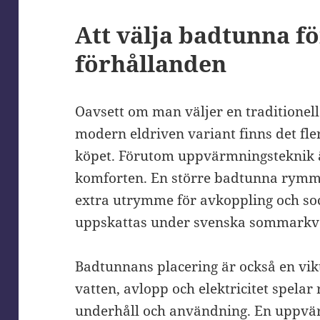
Att välja badtunna f
förhållanden
Oavsett om man väljer en traditionel
modern eldriven variant finns det fle
köpet. Förutom uppvärmningsteknik ä
komforten. En större badtunna rymme
extra utrymme för avkoppling och so
uppskattas under svenska sommarkvä
Badtunnans placering är också en vikti
vatten, avlopp och elektricitet spelar
underhåll och användning. En uppvä