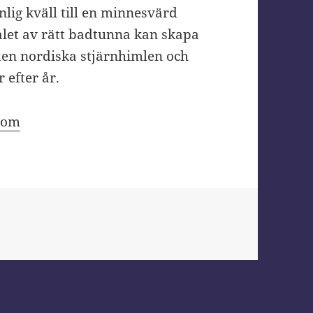
lig kväll till en minnesvärd
alet av rätt badtunna kan skapa
den nordiska stjärnhimlen och
 efter år.
com