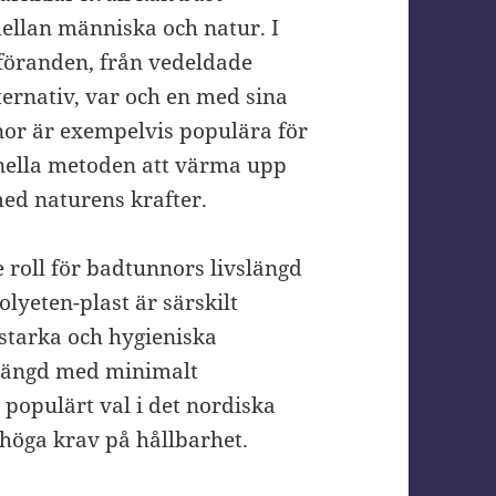
ellan människa och natur. I
tföranden, från vedeldade
ternativ, var och en med sina
nor är exempelvis populära för
ionella metoden att värma upp
med naturens krafter.
 roll för badtunnors livslängd
lyeten-plast är särskilt
tstarka och hygieniska
slängd med minimalt
t populärt val i det nordiska
 höga krav på hållbarhet.