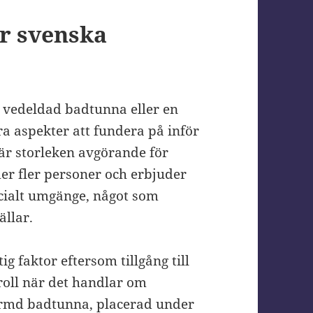
ör svenska
l vedeldad badtunna eller en
ra aspekter att fundera på inför
r storleken avgörande för
r fler personer och erbjuder
cialt umgänge, något som
llar.
g faktor eftersom tillgång till
 roll när det handlar om
rmd badtunna, placerad under