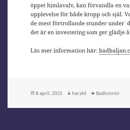
öppet himlavalv, kan förvandla en van
upplevelse för både kropp och själ. V
de mest förtrollande stunder under 
det är en investering som ger glädje år
Läs mer information här:
badbaljan.
Postat
Författare
Kategorier
8 april, 2025
harald
Badtunnor