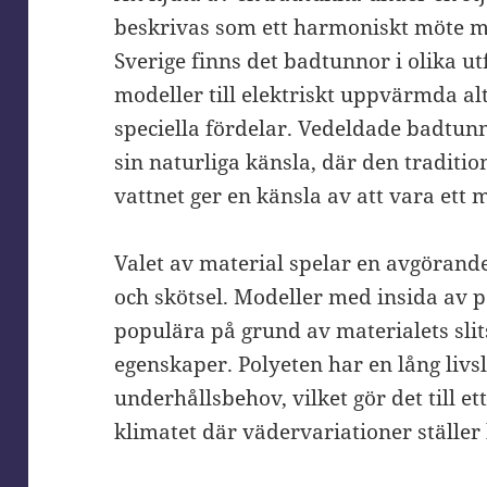
beskrivas som ett harmoniskt möte m
Sverige finns det badtunnor i olika u
modeller till elektriskt uppvärmda al
speciella fördelar. Vedeldade badtun
sin naturliga känsla, där den tradit
vattnet ger en känsla av att vara ett 
Valet av material spelar en avgörande
och skötsel. Modeller med insida av po
populära på grund av materialets sli
egenskaper. Polyeten har en lång liv
underhållsbehov, vilket gör det till et
klimatet där vädervariationer ställer