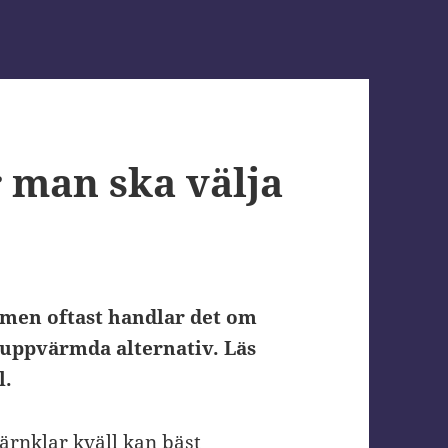
r man ska välja
 men oftast handlar det om
luppvärmda alternativ. Läs
l.
ärnklar kväll kan bäst