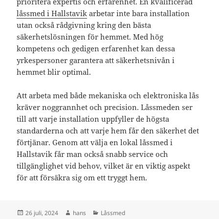
prioritera expertis och erfarenhet. En kvalificerad
låssmed i Hallstavik
arbetar inte bara installation
utan också rådgivning kring den bästa
säkerhetslösningen för hemmet. Med hög
kompetens och gedigen erfarenhet kan dessa
yrkespersoner garantera att säkerhetsnivån i
hemmet blir optimal.
Att arbeta med både mekaniska och elektroniska lås
kräver noggrannhet och precision. Låssmeden ser
till att varje installation uppfyller de högsta
standarderna och att varje hem får den säkerhet det
förtjänar. Genom att välja en lokal låssmed i
Hallstavik får man också snabb service och
tillgänglighet vid behov, vilket är en viktig aspekt
för att försäkra sig om ett tryggt hem.
Postat
Författare
Kategorier
26 juli, 2024
hans
Låssmed