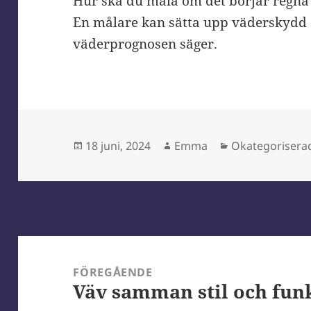
Hur ska du måla om det börjar regna 
En målare kan sätta upp väderskydd o
väderprognosen säger.
Postat
Författare
Kategorier
18 juni, 2024
Emma
Okategorisera
Inläggsnavigering
FÖREGÅENDE
Väv samman stil och fun
Föregående