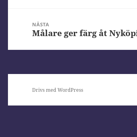
inlägg:
NÄSTA
Målare ger färg åt Nyköp
Nästa
inlägg:
Drivs med WordPress