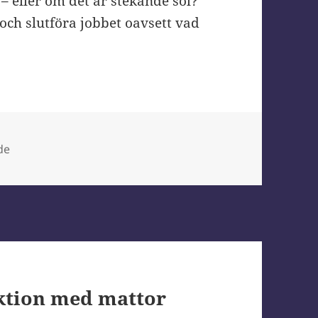
– eller om det är stekande sol?
ch slutföra jobbet oavsett vad
de
ktion med mattor