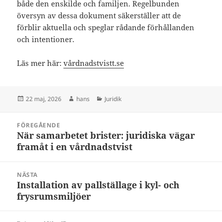
både den enskilde och familjen. Regelbunden
översyn av dessa dokument säkerställer att de
förblir aktuella och speglar rådande förhållanden
och intentioner.
Läs mer här:
vårdnadstvistt.se
Postat
Författare
Kategorier
22 maj, 2026
hans
Juridik
Inläggsnavigering
FÖREGÅENDE
När samarbetet brister: juridiska vägar
Föregående
framåt i en vårdnadstvist
inlägg:
NÄSTA
Installation av pallställage i kyl- och
Nästa
frysrumsmiljöer
inlägg: