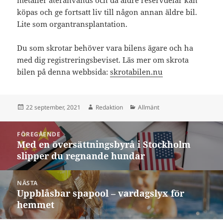
köpas och ge fortsatt liv till någon annan äldre bil.
Lite som organtransplantation.
Du som skrotar behöver vara bilens ägare och ha
med dig registreringsbeviset. Läs mer om skrota
bilen på denna webbsida:
skrotabilen.nu
Postat
Författare
Kategorier
22 september, 2021
Redaktion
Allmänt
Inläggsnavigering
FÖREGÅENDE
Med en översättningsbyrå i Stockholm
Föregående
slipper du regnande hundar
inlägg:
NÄSTA
Uppblåsbar spapool – vardagslyx för
Nästa
hemmet
inlägg: