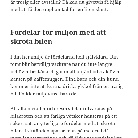
är trasig eller avställd? Då kan du givetvis få hjälp
med att få den upphämtad för en liten slant.
Fördelar för miljön med att
skrota bilen
I din hemmiljö är fördelarna helt självklara. Din
tomt blir betydligt vackrare när du inte längre
behöver beskåda ett gammalt uttjänt bilvrak över
kanten på kaffemuggen. Dina barn och din hund
kommer inte att kunna dricka glykol från en trasig
bil. En klar miljövinst bara det.
Att alla metaller och reservdelar tillvaratas på
bilskroten och att farliga vätskor hanteras på ett
säkert sätt är ytterligare fördelar med att skrota
bilen. I slutänden sparar man på material då
metaller återanvänds och då äldre reservdelar kan