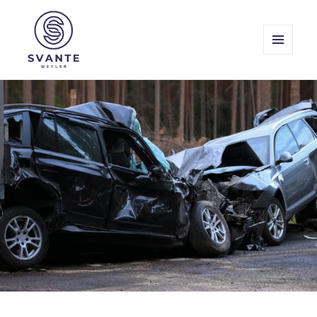
MENY
OCH
Svante Weyler
WIDGETS