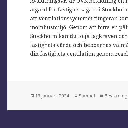
Avslutningsvis är OVK besiktning en 
åtgärd för fastighetsägare i Stockholm.
att ventilationssystemet fungerar ko
inomhusmiljö. Genom att hitta en påli
Stockholm kan du följa lagkraven och 
fastighets värde och beboarnas välmåe
din fastighets ventilation genom reg
Postat
Författare
Kategorier
13 januari, 2024
Samuel
Besiktning