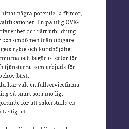
 hittat några potentiella firmor,
valifikationer. En pålitlig OVK-
farenhet och rätt utbildning.
er och omdömen från tidigare
tagets rykte och kundnöjdhet.
irmorna och begär offerter för
h tjänsterna som erbjuds för
 behov bäst.
u har valt en fullservicefirma
ing så snart som möjligt.
rande för att säkerställa en
 fastighet.