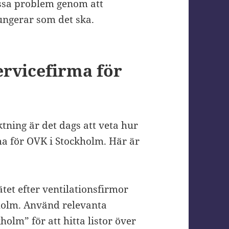
dessa problem genom att
fungerar som det ska.
servicefirma för
tning är det dags att veta hur
rma för OVK i Stockholm. Här är
tet efter ventilationsfirmor
holm. Använd relevanta
lm” för att hitta listor över