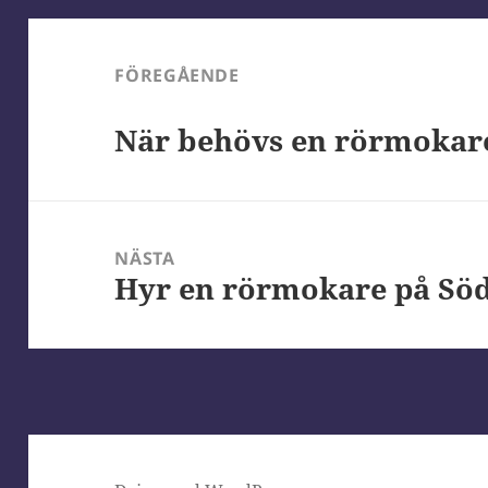
Inläggsnavigering
FÖREGÅENDE
Föregående
När behövs en rörmokare
inlägg:
NÄSTA
Hyr en rörmokare på Sö
Nästa
inlägg: