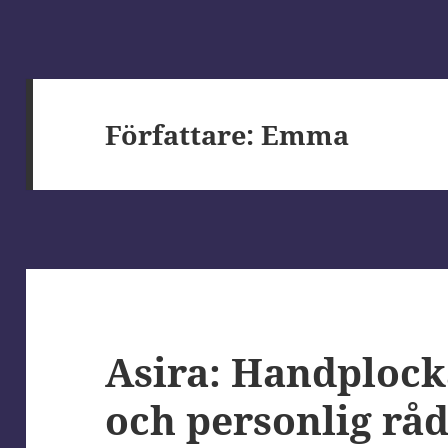
Författare:
Emma
Asira: Handploc
och personlig rå