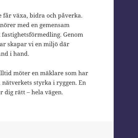
e får växa, bidra och påverka.
enörer med en gemensam
sk fastighetsförmedling. Genom
ar skapar vi en miljö där
and i hand.
alltid möter en mäklare som har
 nätverkets styrka i ryggen. En
 dig rätt – hela vägen.
er