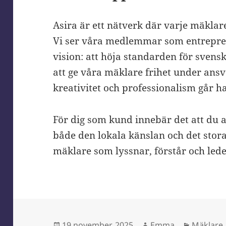
Asira är ett nätverk där varje mäklar
Vi ser våra medlemmar som entrepr
vision: att höja standarden för sven
att ge våra mäklare frihet under ansv
kreativitet och professionalism går h
För dig som kund innebär det att du 
både den lokala känslan och det stora
mäklare som lyssnar, förstår och leder
Postat
Författare
Kategori
19 november, 2025
Emma
Mäklare