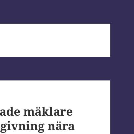
kade mäklare
dgivning nära