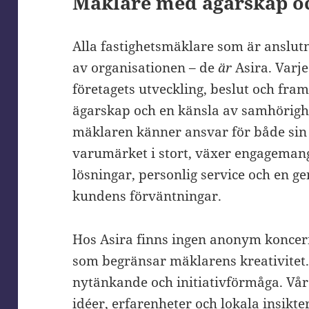
Mäklare med ägarskap o
Alla fastighetsmäklare som är anslutna
av organisationen – de
är
Asira. Varje
företagets utveckling, beslut och fram
ägarskap och en känsla av samhörighet
mäklaren känner ansvar för både sin
varumärket i stort, växer engagemange
lösningar, personlig service och en ge
kundens förväntningar.
Hos Asira finns ingen anonym koncern
som begränsar mäklarens kreativitet
nytänkande och initiativförmåga. Vår
idéer, erfarenheter och lokala insikte